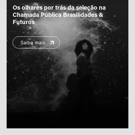
Os olhares por trás da seleção na
Chamada Pública Brasilidades &
Futuros
Saiba mais