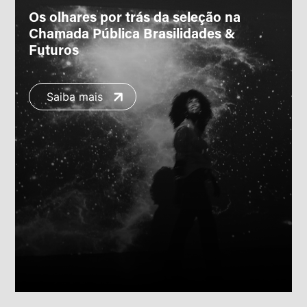
Os olhares por trás da seleção na
Chamada Pública Brasilidades &
Futuros
Saiba mais