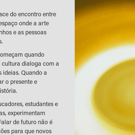
sce do encontro entre
espaço onde a arte
nhos e as pessoas
s.
 começam quando
 cultura dialoga com a
 ideias. Quando a
ar o presente e
stória.
ducadores, estudantes e
ias, experimentam
alar de futuro não é
ições para que novos