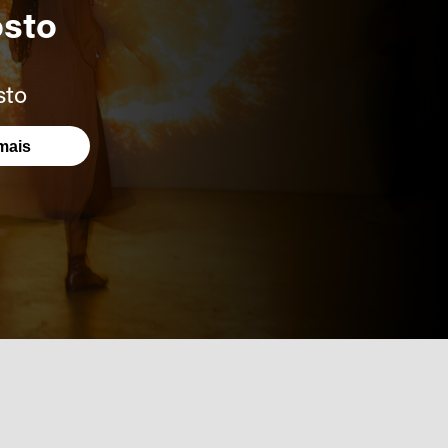
osto
sto
mais