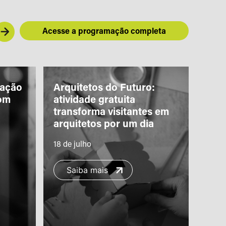
Acesse a programação completa
iação
Arquitetos do Futuro:
“Piq
om
atividade gratuita
Teat
transforma visitantes em
com 
arquitetos por um dia
famí
18 de julho
11 de
Saiba mais
S