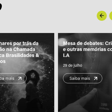
O
hares por trás da
Mesa de debates: Cr
ção na Chamada
e outras memórias c
ca Brasilidades &
I.A
ros
29 de julho
ba mais
Saiba mais