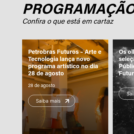
PROGRAMAÇÃ
Confira o que está em cartaz
ro
Petrobras Futuros – Arte e
Os ol
m a
Tecnologia lança novo
sele
programa artístico no dia
Públi
28 de agosto
Futu
28 de agosto
Sai
Saiba mais