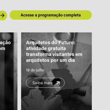
Acesse a programação completa
iação
Arquitetos do Futuro:
“Piq
om
atividade gratuita
Teat
transforma visitantes em
com 
arquitetos por um dia
famí
18 de julho
11 de
Saiba mais
S