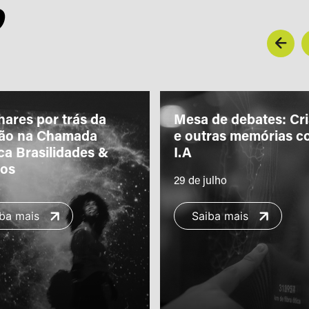
O
hares por trás da
Mesa de debates: Cr
ção na Chamada
e outras memórias c
ca Brasilidades &
I.A
ros
29 de julho
ba mais
Saiba mais