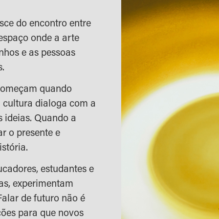
sce do encontro entre
espaço onde a arte
nhos e as pessoas
s.
 começam quando
 cultura dialoga com a
 ideias. Quando a
ar o presente e
stória.
ducadores, estudantes e
ias, experimentam
alar de futuro não é
ições para que novos