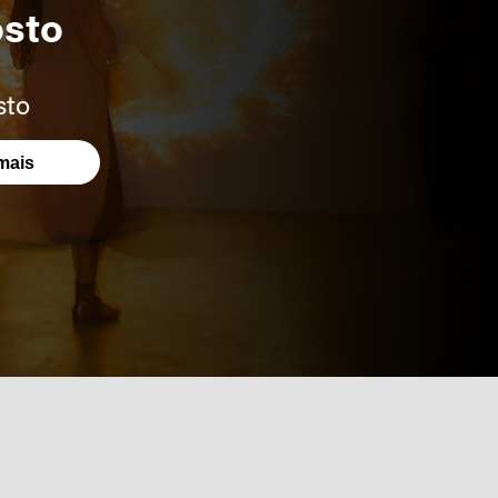
osto
sto
mais