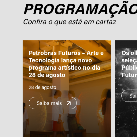
PROGRAMAÇÃ
Confira o que está em cartaz
ro
Petrobras Futuros – Arte e
Os ol
m a
Tecnologia lança novo
sele
programa artístico no dia
Públi
28 de agosto
Futu
28 de agosto
Sai
Saiba mais