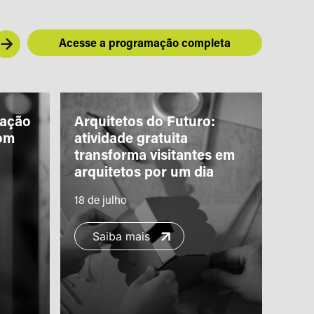
Acesse a programação completa
iação
Arquitetos do Futuro:
“Piq
om
atividade gratuita
Teat
transforma visitantes em
com 
arquitetos por um dia
famí
18 de julho
11 de
Saiba mais
S