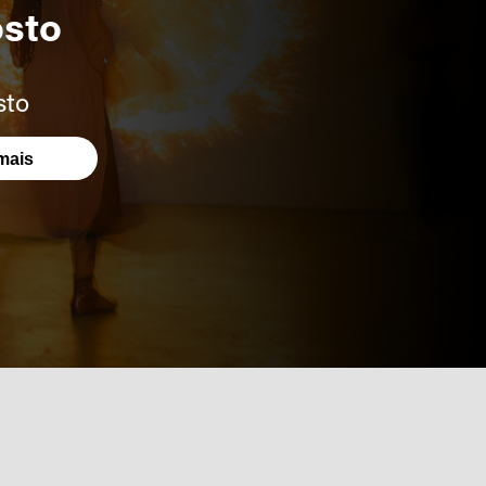
osto
sto
mais