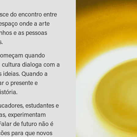
sce do encontro entre
espaço onde a arte
nhos e as pessoas
s.
 começam quando
 cultura dialoga com a
 ideias. Quando a
ar o presente e
stória.
ducadores, estudantes e
ias, experimentam
alar de futuro não é
ições para que novos