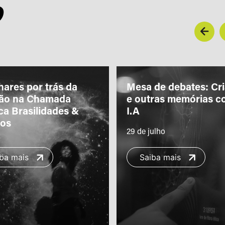
O
hares por trás da
Mesa de debates: Cr
ção na Chamada
e outras memórias c
ca Brasilidades &
I.A
ros
29 de julho
ba mais
Saiba mais