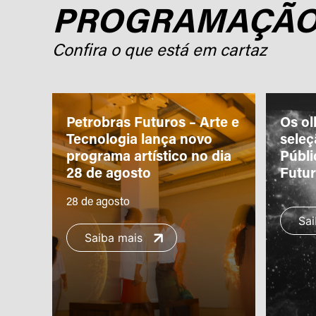
PROGRAMAÇÃ
Confira o que está em cartaz
ro
Petrobras Futuros – Arte e
Os ol
m a
Tecnologia lança novo
sele
programa artístico no dia
Públi
28 de agosto
Futu
28 de agosto
Sai
Saiba mais