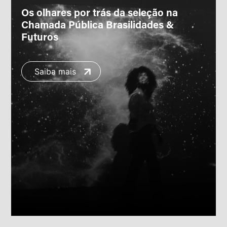
Os olhares por trás da seleção na
Chamada Pública Brasilidades &
Futuros
Saiba mais