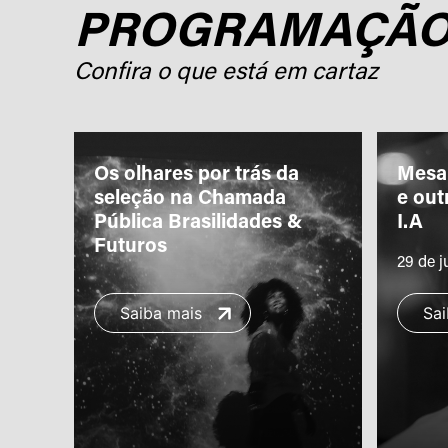
PROGRAMAÇÃ
Confira o que está em cartaz
Os olhares por trás da
Mesa 
seleção na Chamada
e ou
ão
Pública Brasilidades &
I.A
Futuros
29 de j
Saiba mais
Sai