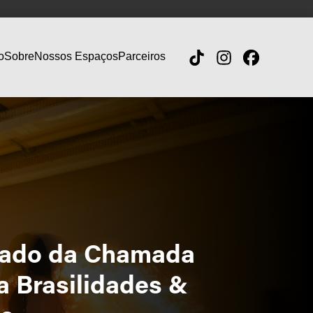
o
Sobre
Nossos Espaços
Parceiros
tado da Chamada
a Brasilidades &