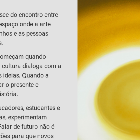
sce do encontro entre
espaço onde a arte
nhos e as pessoas
s.
 começam quando
 cultura dialoga com a
 ideias. Quando a
ar o presente e
stória.
ducadores, estudantes e
ias, experimentam
alar de futuro não é
ições para que novos