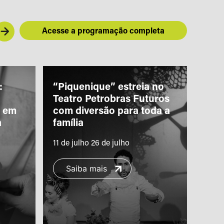
Acesse a programação completa
:
“Piquenique” estreia no
Bras
Teatro Petrobras Futuros
des
s em
com diversão para toda a
na 
a
família
11 de julho 26 de julho
S
Saiba mais