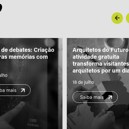
O
de debates: Criação
Arquitetos do Futuro
tras memórias com
atividade gratuita
transforma visitante
arquitetos por um di
ulho
18 de julho
ba mais
Saiba mais