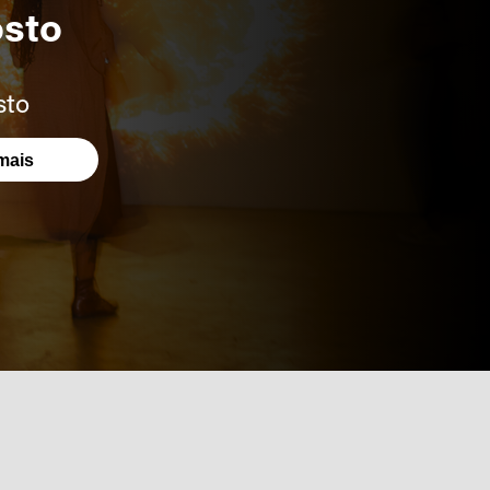
osto
sto
mais