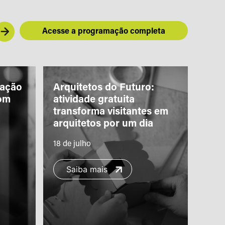
Acesse a programação completa
iação
Arquitetos do Futuro:
“Piq
om
atividade gratuita
Teat
transforma visitantes em
com 
arquitetos por um dia
famí
18 de julho
11 de
Saiba mais
S