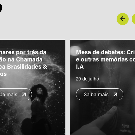
O
hares por trás da
Mesa de debates: Cr
ção na Chamada
e outras memórias c
ca Brasilidades &
I.A
ros
29 de julho
ba mais
Saiba mais