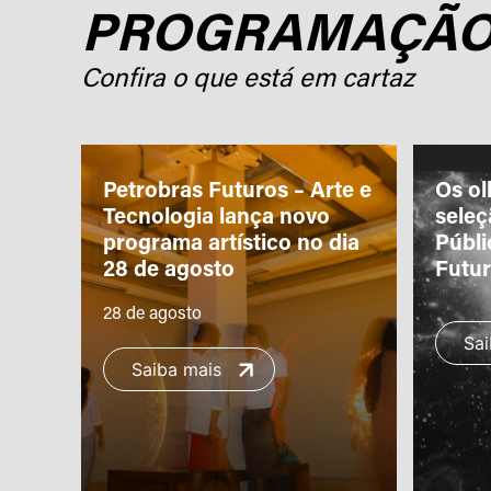
PROGRAMAÇÃ
Confira o que está em cartaz
ro
Petrobras Futuros – Arte e
Os ol
m a
Tecnologia lança novo
sele
programa artístico no dia
Públi
28 de agosto
Futu
28 de agosto
Sai
Saiba mais