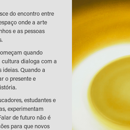
sce do encontro entre
espaço onde a arte
nhos e as pessoas
s.
 começam quando
 cultura dialoga com a
 ideias. Quando a
ar o presente e
stória.
ducadores, estudantes e
ias, experimentam
alar de futuro não é
ições para que novos