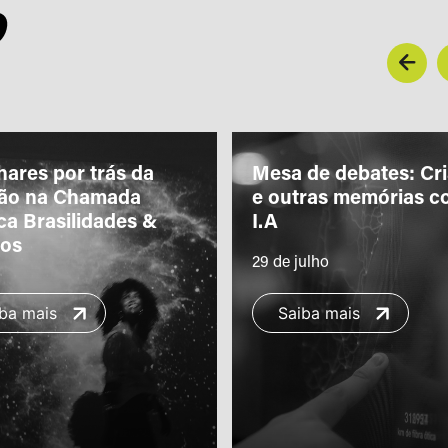
O
hares por trás da
Mesa de debates: Cr
ção na Chamada
e outras memórias c
ca Brasilidades &
I.A
ros
29 de julho
ba mais
Saiba mais