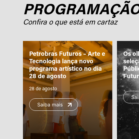
PROGRAMAÇÃ
Confira o que está em cartaz
ro
Petrobras Futuros – Arte e
Os ol
m a
Tecnologia lança novo
sele
programa artístico no dia
Públi
28 de agosto
Futu
28 de agosto
Sai
Saiba mais