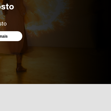
osto
sto
mais