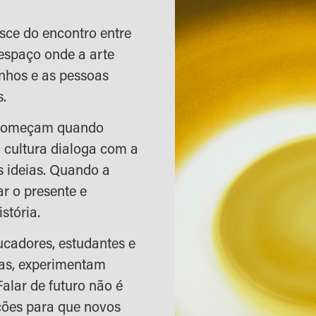
sce do encontro entre
espaço onde a arte
nhos e as pessoas
s.
 começam quando
 cultura dialoga com a
 ideias. Quando a
ar o presente e
stória.
ducadores, estudantes e
ias, experimentam
alar de futuro não é
ições para que novos