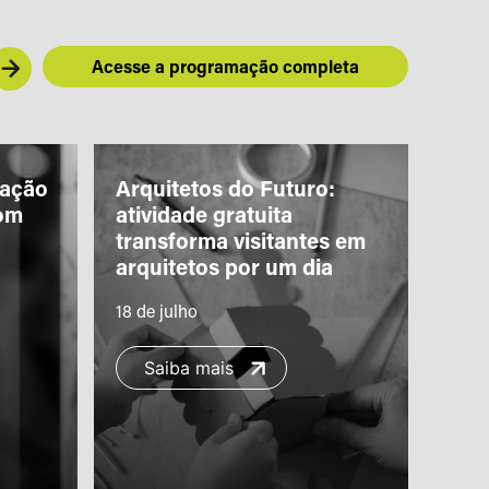
Acesse a programação completa
iação
Arquitetos do Futuro:
“Piq
om
atividade gratuita
Teat
transforma visitantes em
com 
arquitetos por um dia
famí
18 de julho
11 de
Saiba mais
S